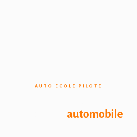
AUTO ECOLE PILOTE
Guide complet de
l'entretien
automobile
Trouvez des conseils pratiques sur la mesure et l’entretien de la tension de la