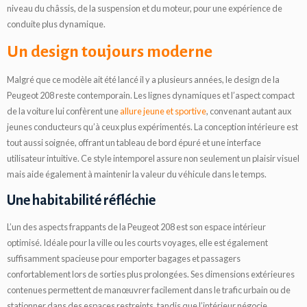
niveau du châssis, de la suspension et du moteur, pour une expérience de
conduite plus dynamique.
Un design toujours moderne
Malgré que ce modèle ait été lancé il y a plusieurs années, le design de la
Peugeot 208 reste contemporain. Les lignes dynamiques et l’aspect compact
de la voiture lui confèrent une
allure jeune et sportive
, convenant autant aux
jeunes conducteurs qu’à ceux plus expérimentés. La conception intérieure est
tout aussi soignée, offrant un tableau de bord épuré et une interface
utilisateur intuitive. Ce style intemporel assure non seulement un plaisir visuel
mais aide également à maintenir la valeur du véhicule dans le temps.
Une habitabilité réfléchie
L’un des aspects frappants de la Peugeot 208 est son espace intérieur
optimisé. Idéale pour la ville ou les courts voyages, elle est également
suffisamment spacieuse pour emporter bagages et passagers
confortablement lors de sorties plus prolongées. Ses dimensions extérieures
contenues permettent de manœuvrer facilement dans le trafic urbain ou de
stationner dans des espaces restreints, tandis que l’intérieur négocie