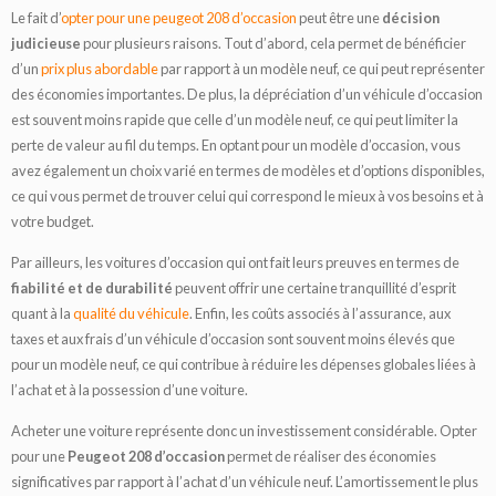
Le fait d’
opter pour une peugeot 208 d’occasion
peut être une
décision
judicieuse
pour plusieurs raisons. Tout d’abord, cela permet de bénéficier
d’un
prix plus abordable
par rapport à un modèle neuf, ce qui peut représenter
des économies importantes. De plus, la dépréciation d’un véhicule d’occasion
est souvent moins rapide que celle d’un modèle neuf, ce qui peut limiter la
perte de valeur au fil du temps. En optant pour un modèle d’occasion, vous
avez également un choix varié en termes de modèles et d’options disponibles,
ce qui vous permet de trouver celui qui correspond le mieux à vos besoins et à
votre budget.
Par ailleurs, les voitures d’occasion qui ont fait leurs preuves en termes de
fiabilité et de durabilité
peuvent offrir une certaine tranquillité d’esprit
quant à la
qualité du véhicule
. Enfin, les coûts associés à l’assurance, aux
taxes et aux frais d’un véhicule d’occasion sont souvent moins élevés que
pour un modèle neuf, ce qui contribue à réduire les dépenses globales liées à
l’achat et à la possession d’une voiture.
Acheter une voiture représente donc un investissement considérable. Opter
pour une
Peugeot 208 d’occasion
permet de réaliser des économies
significatives par rapport à l’achat d’un véhicule neuf. L’amortissement le plus