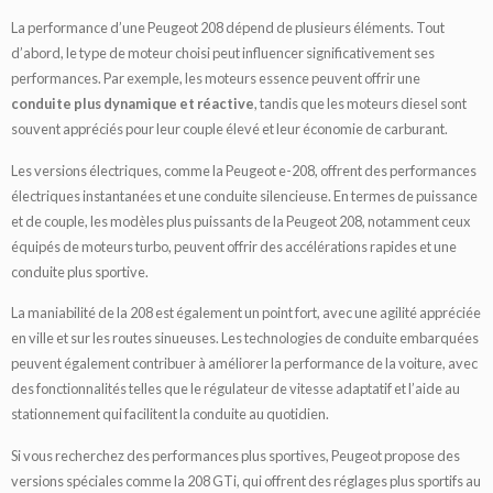
La performance d’une Peugeot 208 dépend de plusieurs éléments. Tout
d’abord, le type de moteur choisi peut influencer significativement ses
performances. Par exemple, les moteurs essence peuvent offrir une
conduite plus dynamique et réactive
, tandis que les moteurs diesel sont
souvent appréciés pour leur couple élevé et leur économie de carburant.
Les versions électriques, comme la Peugeot e-208, offrent des performances
électriques instantanées et une conduite silencieuse. En termes de puissance
et de couple, les modèles plus puissants de la Peugeot 208, notamment ceux
équipés de moteurs turbo, peuvent offrir des accélérations rapides et une
conduite plus sportive.
La maniabilité de la 208 est également un point fort, avec une agilité appréciée
en ville et sur les routes sinueuses. Les technologies de conduite embarquées
peuvent également contribuer à améliorer la performance de la voiture, avec
des fonctionnalités telles que le régulateur de vitesse adaptatif et l’aide au
stationnement qui facilitent la conduite au quotidien.
Si vous recherchez des performances plus sportives, Peugeot propose des
versions spéciales comme la 208 GTi, qui offrent des réglages plus sportifs au