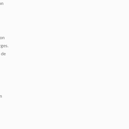
on
ion
rges.
 de
in