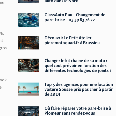
auto dans le Nord
mme
GlassAuto Pau – Changement de
pare-brise – 05 59 83 76 22
/h,
Découvrir Le Petit Atelier
nt
piecemotoquad.fr à Brussieu
gros
Changer le kit chaine de sa moto :
quel cout prévoir en fonction des
différentes technologies de joints ?
look
Top 5 des agences pour une location
é
voiture Sousse prix pas cher à partir
de 48 DT
Où faire réparer votre pare-brise à
Plomeur sans rendez-vous