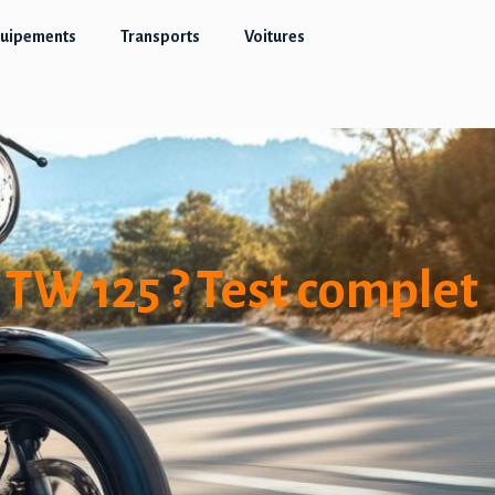
quipements
Transports
Voitures
 TW 125 ? Test complet