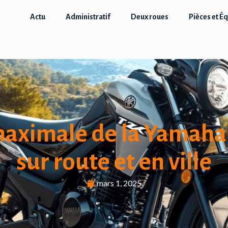
Actu
Administratif
Deux roues
Pièces et É
 maximale de la Yamaha
sur route et en ville
mars 1, 2025