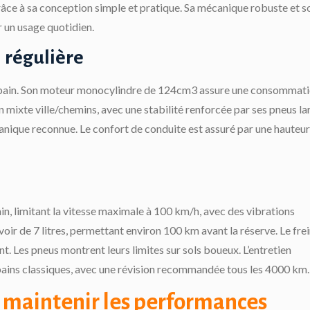
râce à sa conception simple et pratique. Sa mécanique robuste et s
r un usage quotidien.
n régulière
 urbain. Son moteur monocylindre de 124cm3 assure une consommat
mixte ville/chemins, avec une stabilité renforcée par ses pneus la
canique reconnue. Le confort de conduite est assuré par une hauteur
n, limitant la vitesse maximale à 100 km/h, avec des vibrations
oir de 7 litres, permettant environ 100 km avant la réserve. Le fre
 Les pneus montrent leurs limites sur sols boueux. L’entretien
bains classiques, avec une révision recommandée tous les 4000 km.
 maintenir les performances