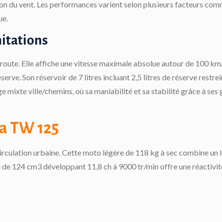
ion du vent. Les performances varient selon plusieurs facteurs co
ue.
itations
toroute. Elle affiche une vitesse maximale absolue autour de 100 km
rve. Son réservoir de 7 litres incluant 2,5 litres de réserve restrei
 mixte ville/chemins, où sa maniabilité et sa stabilité grâce à ses 
ha TW 125
irculation urbaine. Cette moto légère de 118 kg à sec combine un 
e de 124 cm3 développant 11,8 ch à 9000 tr/min offre une réactivit