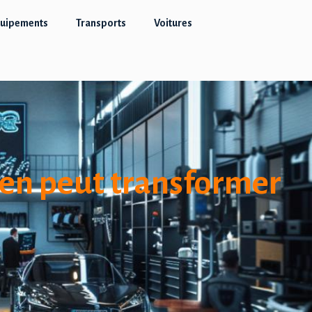
quipements
Transports
Voitures
ien peut transformer