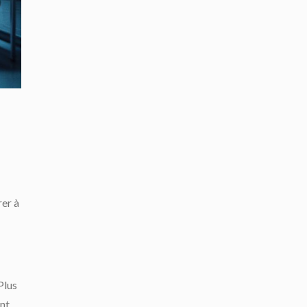
rer à
Plus
nt.