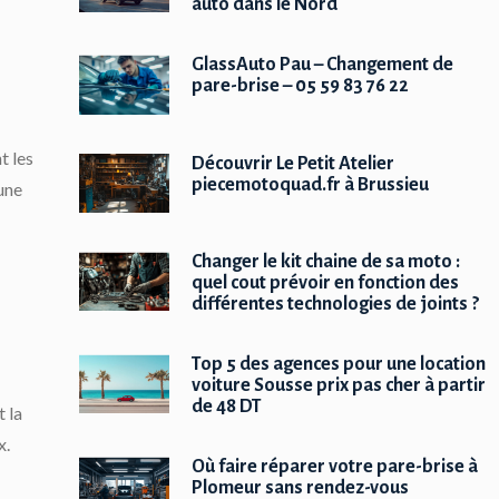
auto dans le Nord
GlassAuto Pau – Changement de
pare-brise – 05 59 83 76 22
t les
Découvrir Le Petit Atelier
piecemotoquad.fr à Brussieu
une
Changer le kit chaine de sa moto :
quel cout prévoir en fonction des
différentes technologies de joints ?
Top 5 des agences pour une location
voiture Sousse prix pas cher à partir
de 48 DT
 la
x.
Où faire réparer votre pare-brise à
Plomeur sans rendez-vous