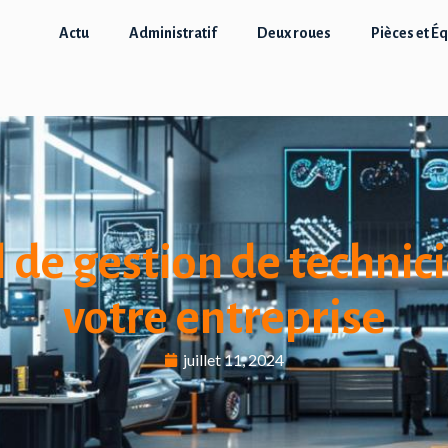
Actu
Administratif
Deux roues
Pièces et É
 de gestion de technic
votre entreprise
juillet 11, 2024