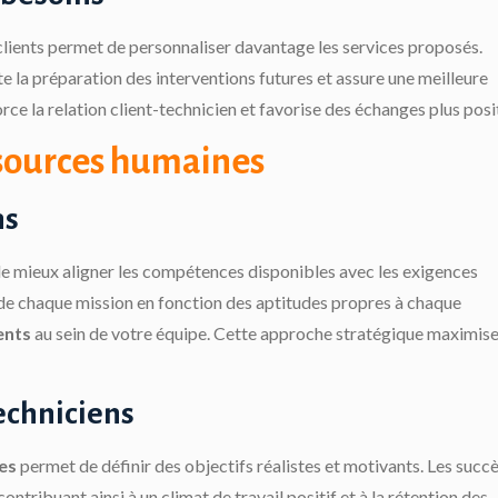
 clients permet de personnaliser davantage les services proposés.
te la préparation des interventions futures et assure une meilleure
rce la relation client-technicien et favorise des échanges plus posit
ssources humaines
ns
 mieux aligner les compétences disponibles avec les exigences
 de chaque mission en fonction des aptitudes propres à chaque
ents
au sein de votre équipe. Cette approche stratégique maximis
echniciens
ves
permet de définir des objectifs réalistes et motivants. Les succ
ribuant ainsi à un climat de travail positif et à la rétention des