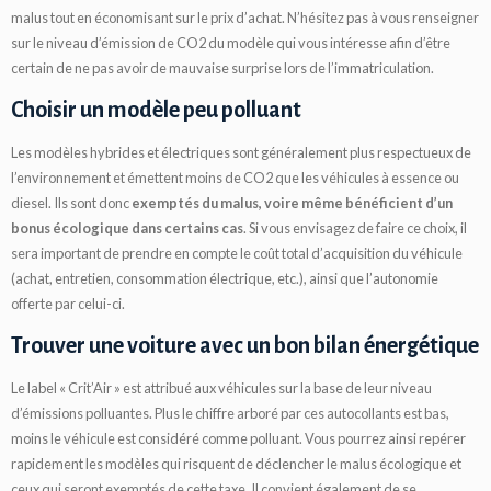
malus tout en économisant sur le prix d’achat. N’hésitez pas à vous renseigner
sur le niveau d’émission de CO2 du modèle qui vous intéresse afin d’être
certain de ne pas avoir de mauvaise surprise lors de l’immatriculation.
Choisir un modèle peu polluant
Les modèles hybrides et électriques sont généralement plus respectueux de
l’environnement et émettent moins de CO2 que les véhicules à essence ou
diesel. Ils sont donc
exemptés du malus, voire même bénéficient d’un
bonus écologique dans certains cas
. Si vous envisagez de faire ce choix, il
sera important de prendre en compte le coût total d’acquisition du véhicule
(achat, entretien, consommation électrique, etc.), ainsi que l’autonomie
offerte par celui-ci.
Trouver une voiture avec un bon bilan énergétique
Le label « Crit’Air » est attribué aux véhicules sur la base de leur niveau
d’émissions polluantes. Plus le chiffre arboré par ces autocollants est bas,
moins le véhicule est considéré comme polluant. Vous pourrez ainsi repérer
rapidement les modèles qui risquent de déclencher le malus écologique et
ceux qui seront exemptés de cette taxe. Il convient également de se