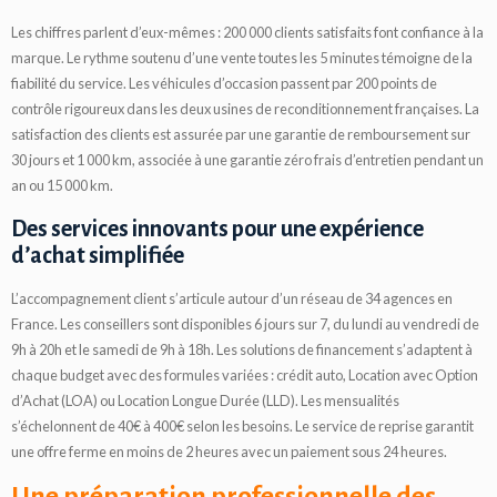
Les chiffres parlent d’eux-mêmes : 200 000 clients satisfaits font confiance à la
marque. Le rythme soutenu d’une vente toutes les 5 minutes témoigne de la
fiabilité du service. Les véhicules d’occasion passent par 200 points de
contrôle rigoureux dans les deux usines de reconditionnement françaises. La
satisfaction des clients est assurée par une garantie de remboursement sur
30 jours et 1 000 km, associée à une garantie zéro frais d’entretien pendant un
an ou 15 000 km.
Des services innovants pour une expérience
d’achat simplifiée
L’accompagnement client s’articule autour d’un réseau de 34 agences en
France. Les conseillers sont disponibles 6 jours sur 7, du lundi au vendredi de
9h à 20h et le samedi de 9h à 18h. Les solutions de financement s’adaptent à
chaque budget avec des formules variées : crédit auto, Location avec Option
d’Achat (LOA) ou Location Longue Durée (LLD). Les mensualités
s’échelonnent de 40€ à 400€ selon les besoins. Le service de reprise garantit
une offre ferme en moins de 2 heures avec un paiement sous 24 heures.
Une préparation professionnelle des